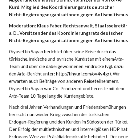
Kurd,
Mitglied des Koordinierungsrats deutscher 
Nicht-Regierungsorganisationen gegen Antisemitismus
Moderation: Klaus Faber, Rechtsanwalt, Staatssekretär 
a. D., Vorsitzender des Koordinierungsrats
deutscher 
Nicht-Regierungsorganisationen gegen Antisemitismus
Giyasettin Sayan berichtet über seine Reise durch das 
türkische, irakische und  syrische Kurdistan mit einem
Arte
-
Team und über die dabei gewonnenen Eindrücke (vgl. dazu 
den 
Arte
-Bericht unter: 
http://tinyurl.com/ov4v4gr
). Wir 
erwarten auch Beiträge von anderen Reiseteilnehmern. 
Giyasettin Sayan war Co-Produzent und bereiste mit dem 
Arte
-Team 10 Tage lang die Kurdengebiete.
Nach drei Jahren Verhandlungen und Friedensbemühungen 
herrscht nun wieder Krieg zwischen der türkischen 
Erdogan-Regierung und den Kurden im Südosten der Türkei. 
Der Erfolg der multiethnischen und interreligiösen HDP hat 
Erdogans Weg zur Präsidialdemokratie behindert. Der neue 